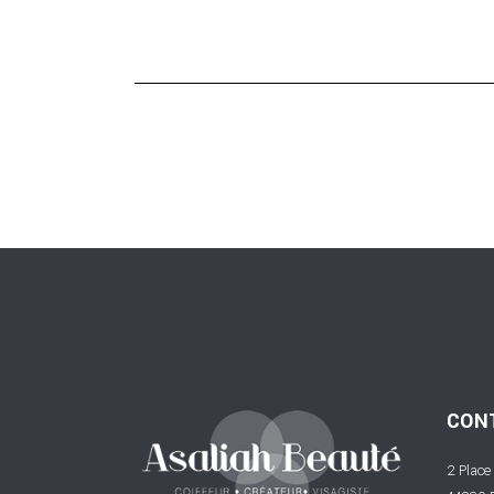
CON
2 Place