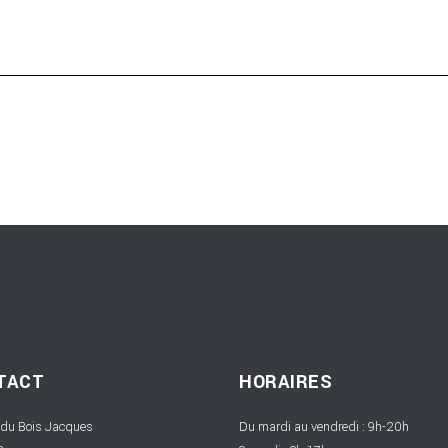
TACT
HORAIRES
 du Bois Jacques
Du mardi au vendredi : 9h-20h