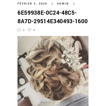
FÉVRIER 3, 2020
ADMIN
6E59938E-0C24-48C5-
8A7D-29514E340493-1600
0
0