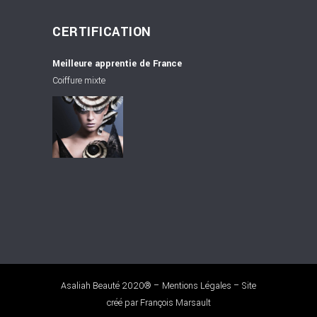
CERTIFICATION
Meilleure apprentie de France
Coiffure mixte
Asaliah Beauté 2020® –
Mentions Légales
– Site
créé par
François Marsault