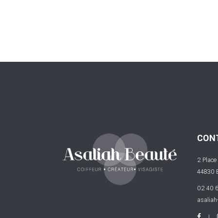
CON
2 Place
44830 
02 40 6
asaliah