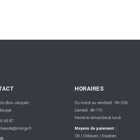
TACT
HORAIRES
 du Bois Jacques
Du mardi au vendredi : 9h-20h
Bouaye
Samedi : 8h-17h
Fermé le dimanche et lundi
5 45 87
-beaute@orange.fr
Moyens de paiement :
CB / Chèques / Espèces