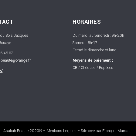
TACT
HORAIRES
 du Bois Jacques
Du mardi au vendredi : 9h-20h
Bouaye
Samedi : 8h-17h
Fermé le dimanche et lundi
5 45 87
-beaute@orange.fr
Moyens de paiement :
CB / Chèques / Espèces
Asaliah Beauté 2020® –
Mentions Légales
– Site créé par
François Marsault