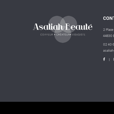
CON
2 Place
44830 
02 40 6
asaliah