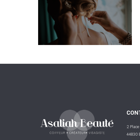
CON
2 Place
44830 