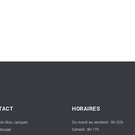
TACT
HORAIRES
 du Bois Jacques
Du mardi au vendredi : 9h-20h
Bouaye
Samedi : 8h-17h